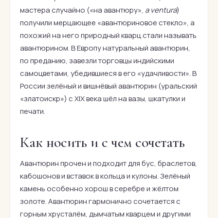
мастера случайно («на авантюру»,
a ventura
)
получили мерцающее «авантюриновое стекло», а
похожий на него природный кварц стали называть
авантюрином. В Европу натуральный авантюрин,
по преданию, завезли торговцы индийскими
самоцветами, убедившиеся в его «удачливости». В
России зелёный и вишнёвый авантюрин (уральский
«златоискр») с XIX века шёл на вазы, шкатулки и
печати.
Как носить и с чем сочетать
Авантюрин прочен и подходит для бус, браслетов,
кабошонов и вставок в кольца и кулоны. Зелёный
камень особенно хорош в серебре и жёлтом
золоте. Авантюрин гармонично сочетается с
горным хрусталём, дымчатым кварцем и другими