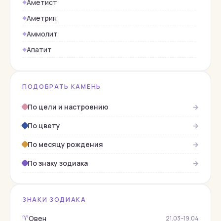
Аметист
Аметрин
Аммолит
Апатит
Берилл
Бирюза
ПОДОБРАТЬ КАМЕНЬ
Верделит
По цели и настроению
→
Гагат
По цвету
→
Гелиодор
Гелиотроп
По месяцу рождения
→
Гематит
По знаку зодиака
→
Гессонит
Гиалит
ЗНАКИ ЗОДИАКА
Горный хрусталь
Овен
♈︎
21.03–19.04