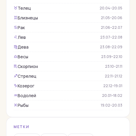
Гороскопы
Телец
♉︎
20.04–20.05
Гранат
Близнецы
♊︎
21.05–20.06
Демантоид
Рак
♋︎
21.06–22.07
Жадеит
Лев
♌︎
23.07–22.08
Жемчуг
Дева
♍︎
23.08–22.09
Змеевик
Весы
♎︎
23.09–22.10
Изумруд
Скорпион
♏︎
23.10–21.11
Кварц
Стрелец
♐︎
22.11–21.12
Коралл
Козерог
♑︎
22.12–19.01
Корунд
Водолей
♒︎
20.01–18.02
Кошачий глаз
Рыбы
♓︎
19.02–20.03
Лабрадор
Лазурит
МЕТКИ
Лунный камень