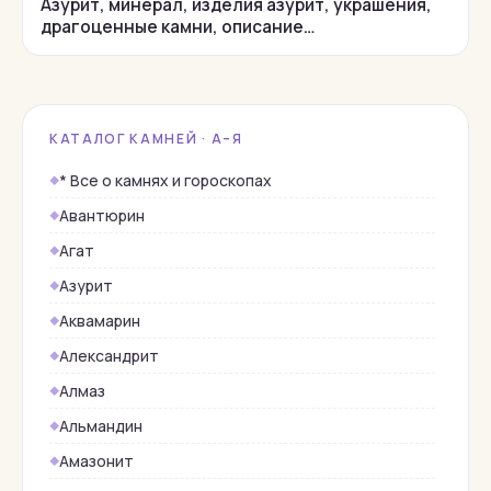
Азурит, минерал, изделия азурит, украшения,
драгоценные камни, описание…
КАТАЛОГ КАМНЕЙ · А–Я
* Все о камнях и гороскопах
Авантюрин
Агат
Азурит
Аквамарин
Александрит
Алмаз
Альмандин
Амазонит