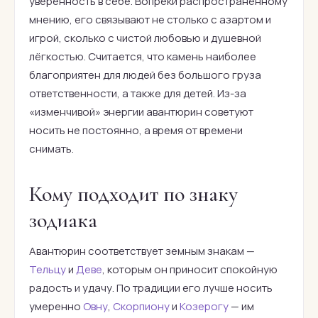
уверенность в себе. Вопреки распространённому
мнению, его связывают не столько с азартом и
игрой, сколько с чистой любовью и душевной
лёгкостью. Считается, что камень наиболее
благоприятен для людей без большого груза
ответственности, а также для детей. Из-за
«изменчивой» энергии авантюрин советуют
носить не постоянно, а время от времени
снимать.
Кому подходит по знаку
зодиака
Авантюрин соответствует земным знакам —
Тельцу
и
Деве
, которым он приносит спокойную
радость и удачу. По традиции его лучше носить
умеренно
Овну
,
Скорпиону
и
Козерогу
— им