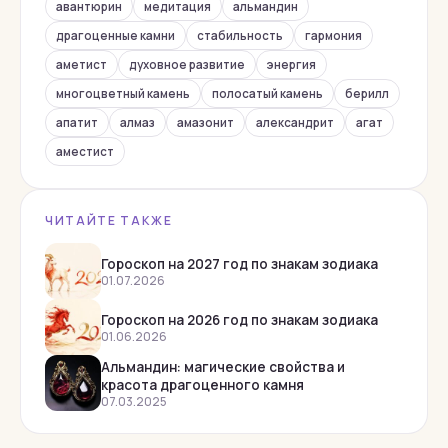
Малахит
авантюрин
медитация
альмандин
Нефрит
драгоценные камни
стабильность
гармония
аметист
духовное развитие
энергия
Обсидиан
многоцветный камень
полосатый камень
берилл
Оникс
апатит
алмаз
амазонит
александрит
агат
Опал
аместист
Перидот
Перламутр
ЧИТАЙТЕ ТАКЖЕ
Раухтопаз
Родолит
Гороскоп на 2027 год по знакам зодиака
01.07.2026
Родонит
Гороскоп на 2026 год по знакам зодиака
Рубеллит
01.06.2026
Рубин
Альмандин: магические свойства и
красота драгоценного камня
Сапфир
07.03.2025
Сардоникс