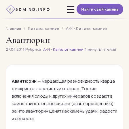
Перейти
☰
5DMIND.INFO
Найти свой камень
к
5D
содержимому
Главная
/
Каталог камней
/
А-Я - Каталог камней
Авантюрин
27.04.2011
·
Рубрика:
А-Я - Каталог камней
·
4 минуты чтения
Авантюрин
— мерцающая разновидность кварца
с искристо-золотистым отливом. Тонкие
включения слюды и других минералов создают в
камне таинственное сияние (авантюресценцию),
за что авантюрин ценят как камень удачи, радости
и лёгкости.