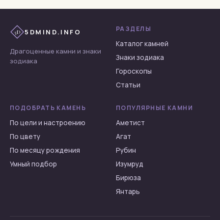
Сердолик
Тигровый глаз
РАЗДЕЛЫ
5DMIND.INFO
5D
Топаз
Каталог камней
Турмалин
Драгоценные камни и знаки
Знаки зодиака
зодиака
Флюорит
Гороскопы
Халцедон
Статьи
Хризоберилл
ПОДОБРАТЬ КАМЕНЬ
ПОПУЛЯРНЫЕ КАМНИ
Хризолит
По цели и настроению
Аметист
Хризопраз
По цвету
Агат
Циркон
По месяцу рождения
Рубин
Цитрин
Умный подбор
Изумруд
Чароит
Бирюза
Шпинель
Янтарь
Янтарь