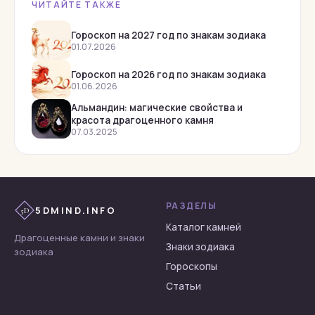
ЧИТАЙТЕ ТАКЖЕ
Раухтопаз
Родолит
Гороскоп на 2027 год по знакам зодиака
01.07.2026
Родонит
Гороскоп на 2026 год по знакам зодиака
Рубеллит
01.06.2026
Рубин
Альмандин: магические свойства и
красота драгоценного камня
Сапфир
07.03.2025
Сардоникс
Сердолик
Тигровый глаз
РАЗДЕЛЫ
5DMIND.INFO
5D
Топаз
Каталог камней
Турмалин
Драгоценные камни и знаки
Знаки зодиака
зодиака
Флюорит
Гороскопы
Халцедон
Статьи
Хризоберилл