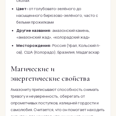
сколах
Цвет:
от голубовато-зелёного до
насыщенного бирюзово-зелёного, часто с
белыми прожилками
Другие названия:
амазонский камень,
«амазонский жад», «колорадский жад»
Месторождения:
Россия (Урал, Кольский п-
ов), США (Колорадо), Бразилия, Мадагаскар
Магические и
энергетические свойства
Амазониту приписывают способность снимать
тревогу и неуверенность, оберегать от
опрометчивых поступков, излишней гордости и
самолюбия. Считается, что он помогает находить