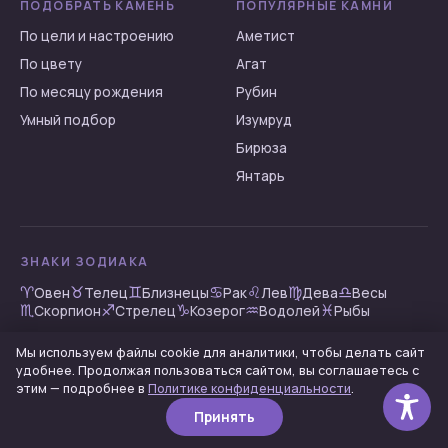
ПОДОБРАТЬ КАМЕНЬ
ПОПУЛЯРНЫЕ КАМНИ
Хризолит
По цели и настроению
Аметист
Хризопраз
По цвету
Агат
Циркон
По месяцу рождения
Рубин
Цитрин
Умный подбор
Изумруд
Чароит
Бирюза
Шпинель
Янтарь
Янтарь
Яшма
ЗНАКИ ЗОДИАКА
♈︎
♉︎
♊︎
♋︎
♌︎
♍︎
♎︎
Овен
Телец
Близнецы
Рак
Лев
Дева
Весы
♏︎
♐︎
♑︎
♒︎
♓︎
Скорпион
Стрелец
Козерог
Водолей
Рыбы
Мы используем файлы cookie для аналитики, чтобы делать сайт
удобнее. Продолжая пользоваться сайтом, вы соглашаетесь с
© 2026 5dmind.info — информационный портал о камнях
этим — подробнее в
Политике конфиденциальности
.
Политика конфиденциальности
· материалы носят
информационный характер
Принять