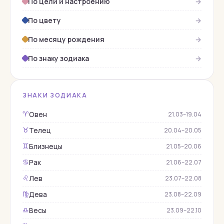
По цели и настроению
→
Гагат
По цвету
→
Гелиодор
Гелиотроп
По месяцу рождения
→
Гематит
По знаку зодиака
→
Гессонит
Гиалит
ЗНАКИ ЗОДИАКА
Горный хрусталь
Овен
♈︎
21.03–19.04
Гороскопы
Телец
♉︎
20.04–20.05
Гранат
Близнецы
♊︎
21.05–20.06
Демантоид
Рак
♋︎
21.06–22.07
Жадеит
Лев
♌︎
23.07–22.08
Жемчуг
Дева
♍︎
23.08–22.09
Змеевик
Весы
♎︎
23.09–22.10
Изумруд