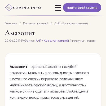
Перейти
☰
5DMIND.INFO
Найти свой камень
к
5D
содержимому
Главная
/
Каталог камней
/
А-Я - Каталог камней
Амазонит
20.04.2011
·
Рубрика:
А-Я - Каталог камней
·
4 минуты чтения
Амазонит
— красивый зелёно-голубой
поделочный камень, разновидность полевого
шпата. Его свежий бирюзово-зелёный цвет
напоминает морскую волну, а доступность и
мягкое сияние сделали амазонит любимцем и
коллекционеров, и мастеров украшений.