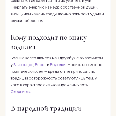
силы там, где кажется, что их уже нет, и учит
«черпать энергию из недр собственной души».
Женщинам камень традиционно приносит удачу и
служит оберегом.
Кому подходит по знаку
зодиака
Больше всего шансов на «дружбу» с амазонитом
у
Близнецов
,
Весов
и
Водолея
. Носить его можно
практически всем — вреда он не приносит; по
традиции осторожность советуют лишь тем, у
кого в характере сильно выражены черты
Скорпиона
.
В народной традиции