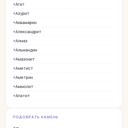
Агат
Азурит
Аквамарин
Александрит
Алмаз
Альмандин
Амазонит
Аметист
Аметрин
Аммолит
Апатит
Берилл
Бирюза
ПОДОБРАТЬ КАМЕНЬ
Верделит