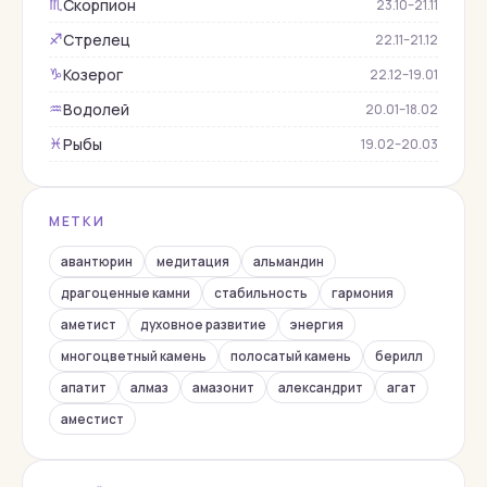
Скорпион
♏︎
23.10–21.11
Кварц
Стрелец
♐︎
22.11–21.12
Коралл
Козерог
♑︎
22.12–19.01
Корунд
Водолей
♒︎
20.01–18.02
Кошачий глаз
Рыбы
♓︎
19.02–20.03
Лабрадор
Лазурит
МЕТКИ
Лунный камень
Малахит
авантюрин
медитация
альмандин
Нефрит
драгоценные камни
стабильность
гармония
аметист
духовное развитие
энергия
Обсидиан
многоцветный камень
полосатый камень
берилл
Оникс
апатит
алмаз
амазонит
александрит
агат
Опал
аместист
Перидот
Перламутр