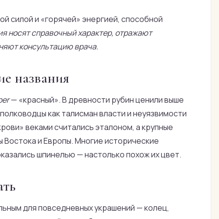
ой силой и «горячей» энергией, способной
ия носят справочный характер, отражают
няют консультацию врача.
ие названия
ber
— «красный». В древности рубин ценили выше
и полководцы как талисман власти и неуязвимости
крови» веками считались эталоном, а крупные
ы Востока и Европы. Многие исторические
оказались шпинелью — настолько похож их цвет.
ать
льным для повседневных украшений — колец,