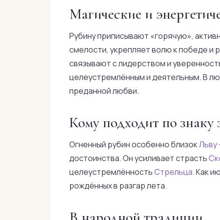
Магические и энергетич
Рубину приписывают «горячую», активн
смелости, укрепляет волю к победе и 
связывают с лидерством и уверенност
целеустремлённым и деятельным. В лю
преданной любви.
Кому подходит по знаку 
Огненный рубин особенно близок
Льву
достоинства. Он усиливает страсть
Ск
целеустремлённость
Стрельца
. Как 
рождённых в разгар лета.
В народной традиции