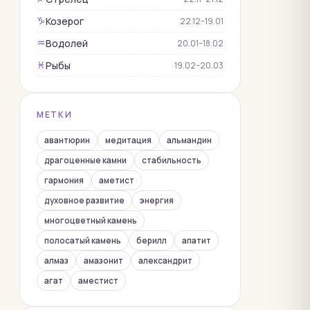
Коралл
Козерог
♑︎
22.12–19.01
Корунд
Водолей
♒︎
20.01–18.02
Кошачий глаз
Рыбы
♓︎
19.02–20.03
Лабрадор
Лазурит
МЕТКИ
Лунный камень
Малахит
авантюрин
медитация
альмандин
Нефрит
драгоценные камни
стабильность
гармония
аметист
Обсидиан
духовное развитие
энергия
Оникс
многоцветный камень
Опал
полосатый камень
берилл
апатит
Перидот
алмаз
амазонит
александрит
Перламутр
агат
аместист
Раухтопаз