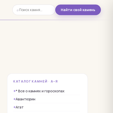
⌕
Найти свой камень
Поиск
камня
КАТАЛОГ КАМНЕЙ · А–Я
* Все о камнях и гороскопах
Авантюрин
Агат