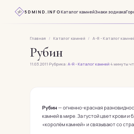
Перейти
к
5DMIND.INFO
Каталог камней
Знаки зодиака
Гор
5D
содержимому
Главная
/
Каталог камней
/
А-Я - Каталог камне
Рубин
11.03.2011
·
Рубрика:
А-Я - Каталог камней
·
4 минуты ч
Рубин
— огненно-красная разновидност
камней в мире. За густой цвет крови и
«королём камней» и связывают со стр