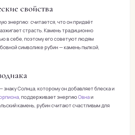
еские свойства
ую энергию: считается, что он придаёт
разжигает страсть. Камень традиционно
ью в себе, поэтому его советуют людям
бовной символике рубин — камень пылкой,
зодиака
— знаку Солнца, которому он добавляет блеска и
орпиона
, поддерживает энергию
Овна
и
июльский камень, рубин считают счастливым для