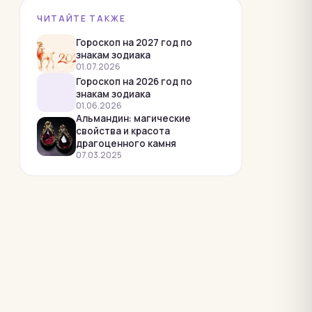
Родолит
ЧИТАЙТЕ ТАКЖЕ
Родонит
Гороскоп на 2027 год по
Рубеллит
знакам зодиака
01.07.2026
Рубин
Гороскоп на 2026 год по
знакам зодиака
Сапфир
01.06.2026
Сардоникс
Альмандин: магические
свойства и красота
Сердолик
драгоценного камня
07.03.2025
Тигровый глаз
Топаз
Турмалин
Флюорит
Халцедон
Хризоберилл
Хризолит