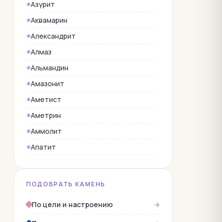
Азурит
Аквамарин
Александрит
Алмаз
Альмандин
Амазонит
Аметист
Аметрин
Аммолит
Апатит
Берилл
Бирюза
ПОДОБРАТЬ КАМЕНЬ
Верделит
По цели и настроению
→
Гагат