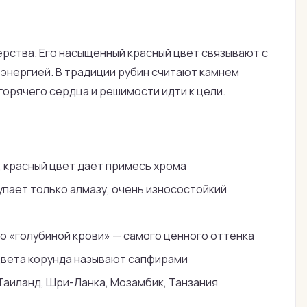
дерства. Его насыщенный красный цвет связывают с
 энергией. В традиции рубин считают камнем
орячего сердца и решимости идти к цели.
; красный цвет даёт примесь хрома
упает только алмазу, очень износостойкий
о «голубиной крови» — самого ценного оттенка
цвета корунда называют сапфирами
Таиланд, Шри-Ланка, Мозамбик, Танзания