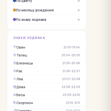
По цвету
→
Гелиодор
Гелиотроп
По месяцу рождения
→
Гематит
По знаку зодиака
→
Гессонит
Гиалит
ЗНАКИ ЗОДИАКА
Горный хрусталь
Овен
♈︎
21.03–19.04
Гороскопы
Телец
♉︎
20.04–20.05
Гранат
Близнецы
♊︎
21.05–20.06
Демантоид
Рак
♋︎
21.06–22.07
Жадеит
Лев
♌︎
23.07–22.08
Жемчуг
Дева
♍︎
23.08–22.09
Змеевик
Весы
♎︎
23.09–22.10
Изумруд
Скорпион
♏︎
23.10–21.11
Кварц
Стрелец
♐︎
22.11–21.12