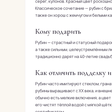
серёг, кулонов. Красный цвет роскошн
Классическое сочетание — рубин с бри
также он хорош с жемчугом и белыми к
Кому подарить
Рубин — страстный и статусный подарок
а также сильным, целеустремлённым лю
традиционно дарят на 40-летие свадьб
Как отличить подделку и
Рубин часто имитируют стеклом, гран
рубины выращивают с XX века, и внешн
обычно есть мелкие включения, а цвет
его чистят тёплой водой с мягкой щётк
сертификатом.