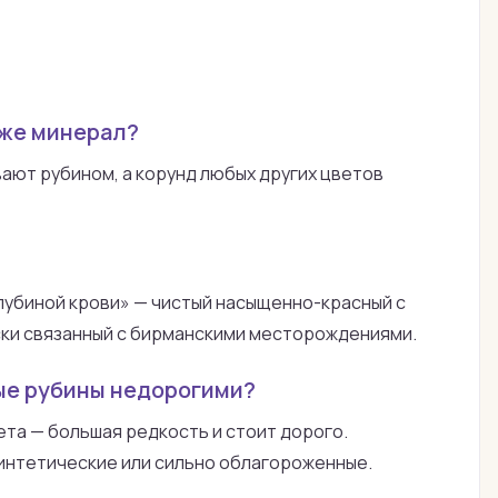
 же минерал?
вают рубином, а корунд любых других цветов
лубиной крови» — чистый насыщенно-красный с
ски связанный с бирманскими месторождениями.
ые рубины недорогими?
та — большая редкость и стоит дорого.
интетические или сильно облагороженные.