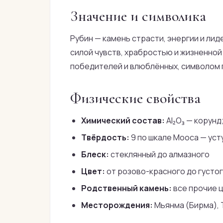
Значение и символика
Рубин — камень страсти, энергии и ли
силой чувств, храбростью и жизненной
победителей и влюблённых, символом г
Физические свойства
Химический состав:
Al₂O₃ — корунд
Твёрдость:
9 по шкале Мооса — уст
Блеск:
стеклянный до алмазного
Цвет:
от розово-красного до густог
Родственный камень:
все прочие 
Месторождения:
Мьянма (Бирма), 