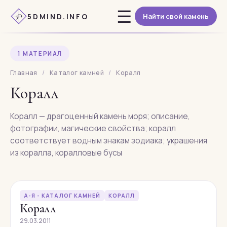
Перейти
☰
5DMIND.INFO
Найти свой камень
к
5D
содержимому
1 МАТЕРИАЛ
Главная
/
Каталог камней
/
Коралл
Коралл
Коралл — драгоценный камень моря; описание,
фотографии, магические свойства; коралл
соответствует водным знакам зодиака; украшения
из коралла, коралловые бусы
А-Я - КАТАЛОГ КАМНЕЙ
КОРАЛЛ
Коралл
29.03.2011