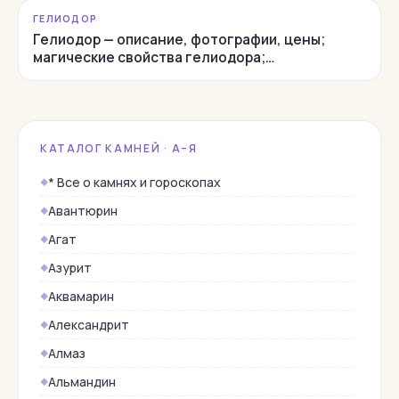
ГЕЛИОДОР
Гелиодор — описание, фотографии, цены;
магические свойства гелиодора;…
КАТАЛОГ КАМНЕЙ · А–Я
* Все о камнях и гороскопах
Авантюрин
Агат
Азурит
Аквамарин
Александрит
Алмаз
Альмандин