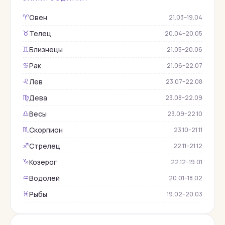
Горный хрусталь
Овен
♈︎
21.03–19.04
Гороскопы
Телец
♉︎
20.04–20.05
Гранат
Близнецы
♊︎
21.05–20.06
Демантоид
Рак
♋︎
21.06–22.07
Жадеит
Лев
♌︎
23.07–22.08
Жемчуг
Дева
♍︎
23.08–22.09
Змеевик
Весы
♎︎
23.09–22.10
Изумруд
Скорпион
♏︎
23.10–21.11
Кварц
Стрелец
♐︎
22.11–21.12
Коралл
Козерог
♑︎
22.12–19.01
Корунд
Водолей
♒︎
20.01–18.02
Кошачий глаз
Рыбы
♓︎
19.02–20.03
Лабрадор
Лазурит