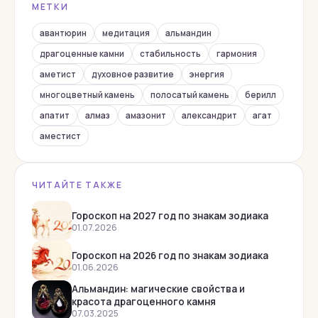
МЕТКИ
Лунный камень
Малахит
авантюрин
медитация
альмандин
Нефрит
драгоценные камни
стабильность
гармония
аметист
духовное развитие
энергия
Обсидиан
многоцветный камень
полосатый камень
берилл
Оникс
апатит
алмаз
амазонит
александрит
агат
Опал
аместист
Перидот
Перламутр
ЧИТАЙТЕ ТАКЖЕ
Раухтопаз
Родолит
Гороскоп на 2027 год по знакам зодиака
01.07.2026
Родонит
Гороскоп на 2026 год по знакам зодиака
Рубеллит
01.06.2026
Рубин
Альмандин: магические свойства и
красота драгоценного камня
Сапфир
07.03.2025