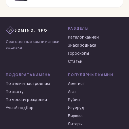
Сардоникс
Сердолик
Тигровый глаз
РАЗДЕЛЫ
5DMIND.INFO
5D
Топаз
Каталог камней
Турмалин
Драгоценные камни и знаки
Знаки зодиака
зодиака
Флюорит
Гороскопы
Халцедон
Статьи
Хризоберилл
ПОДОБРАТЬ КАМЕНЬ
ПОПУЛЯРНЫЕ КАМНИ
Хризолит
По цели и настроению
Аметист
Хризопраз
По цвету
Агат
Циркон
По месяцу рождения
Рубин
Цитрин
Умный подбор
Изумруд
Чароит
Бирюза
Шпинель
Янтарь