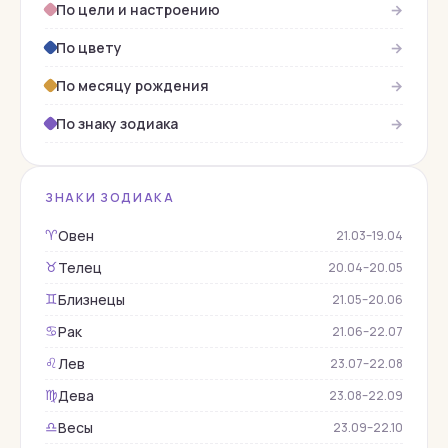
По цели и настроению
→
Гагат
По цвету
→
Гелиодор
Гелиотроп
По месяцу рождения
→
Гематит
По знаку зодиака
→
Гессонит
Гиалит
ЗНАКИ ЗОДИАКА
Горный хрусталь
Овен
♈︎
21.03–19.04
Гороскопы
Телец
♉︎
20.04–20.05
Гранат
Близнецы
♊︎
21.05–20.06
Демантоид
Рак
♋︎
21.06–22.07
Жадеит
Лев
♌︎
23.07–22.08
Жемчуг
Дева
♍︎
23.08–22.09
Змеевик
Весы
♎︎
23.09–22.10
Изумруд