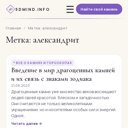
Перейти
☰
5DMIND.INFO
Найти свой камень
к
5D
содержимому
Главная
/
Метка: александрит
Метка: александрит
* ВСЕ О КАМНЯХ И ГОРОСКОПАХ
Введение в мир драгоценных камней
и их связь с знаками зодиака
21.06.2023
Драгоценные камни уже множество веков восхищают
людей своей красотой, блеском и загадочностью.
Они считаются не только великолепными
украшениями, но и носителями особых сил и энергий.
Одной…
Читать далее →