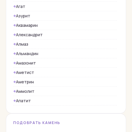
Агат
Азурит
Аквамарин
Александрит
Алмаз
Альмандин
Амазонит
Аметист
Аметрин
Аммолит
Апатит
Берилл
Бирюза
ПОДОБРАТЬ КАМЕНЬ
Верделит