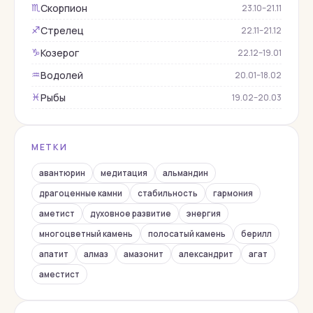
Скорпион
♏︎
23.10–21.11
Кварц
Стрелец
♐︎
22.11–21.12
Коралл
Козерог
♑︎
22.12–19.01
Корунд
Водолей
♒︎
20.01–18.02
Кошачий глаз
Рыбы
♓︎
19.02–20.03
Лабрадор
Лазурит
МЕТКИ
Лунный камень
Малахит
авантюрин
медитация
альмандин
Нефрит
драгоценные камни
стабильность
гармония
аметист
духовное развитие
энергия
Обсидиан
многоцветный камень
полосатый камень
берилл
Оникс
апатит
алмаз
амазонит
александрит
агат
Опал
аместист
Перидот
Перламутр