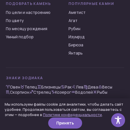
ПОДОБРАТЬ КАМЕНЬ
ПОПУЛЯРНЫЕ КАМНИ
Хризолит
По цели и настроению
Аметист
Хризопраз
По цвету
Агат
Циркон
По месяцу рождения
Рубин
Цитрин
Умный подбор
Изумруд
Чароит
Бирюза
Шпинель
Янтарь
Янтарь
Яшма
ЗНАКИ ЗОДИАКА
♈︎
♉︎
♊︎
♋︎
♌︎
♍︎
♎︎
Овен
Телец
Близнецы
Рак
Лев
Дева
Весы
♏︎
♐︎
♑︎
♒︎
♓︎
Скорпион
Стрелец
Козерог
Водолей
Рыбы
Мы используем файлы cookie для аналитики, чтобы делать сайт
удобнее. Продолжая пользоваться сайтом, вы соглашаетесь с
© 2026 5dmind.info — информационный портал о камнях
этим — подробнее в
Политике конфиденциальности
.
Политика конфиденциальности
· материалы носят
информационный характер
Принять