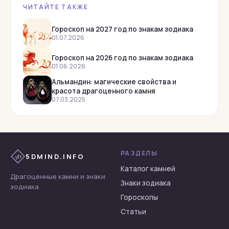
ЧИТАЙТЕ ТАКЖЕ
Раухтопаз
Родолит
Гороскоп на 2027 год по знакам зодиака
01.07.2026
Родонит
Гороскоп на 2026 год по знакам зодиака
Рубеллит
01.06.2026
Рубин
Альмандин: магические свойства и
красота драгоценного камня
Сапфир
07.03.2025
Сардоникс
Сердолик
Тигровый глаз
РАЗДЕЛЫ
5DMIND.INFO
5D
Топаз
Каталог камней
Турмалин
Драгоценные камни и знаки
Знаки зодиака
зодиака
Флюорит
Гороскопы
Халцедон
Статьи
Хризоберилл