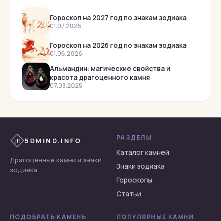
Раухтопаз
Родолит
Гороскоп на 2027 год по знакам зодиака
01.07.2026
Родонит
Гороскоп на 2026 год по знакам зодиака
Рубеллит
01.06.2026
Рубин
Альмандин: магические свойства и
красота драгоценного камня
Сапфир
07.03.2025
Сардоникс
Сердолик
Тигровый глаз
РАЗДЕЛЫ
5DMIND.INFO
5D
Топаз
Каталог камней
Турмалин
Драгоценные камни и знаки
Знаки зодиака
зодиака
Флюорит
Гороскопы
Халцедон
Статьи
Хризоберилл
ПОДОБРАТЬ КАМЕНЬ
ПОПУЛЯРНЫЕ КАМНИ