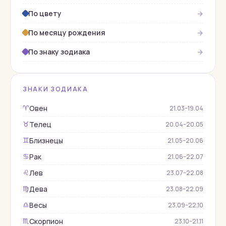
Гагат
По цвету
→
Гелиодор
Гелиотроп
По месяцу рождения
→
Гематит
По знаку зодиака
→
Гессонит
Гиалит
ЗНАКИ ЗОДИАКА
Горный хрусталь
Овен
♈︎
21.03–19.04
Гороскопы
Телец
♉︎
20.04–20.05
Гранат
Близнецы
♊︎
21.05–20.06
Демантоид
Рак
♋︎
21.06–22.07
Жадеит
Лев
♌︎
23.07–22.08
Жемчуг
Дева
♍︎
23.08–22.09
Змеевик
Весы
♎︎
23.09–22.10
Изумруд
Скорпион
♏︎
23.10–21.11