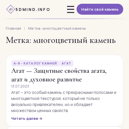
Перейти
☰
5DMIND.INFO
Найти свой камень
к
5D
содержимому
Главная
/
Метка: многоцветный камень
Метка: многоцветный камень
А-Я - КАТАЛОГ КАМНЕЙ
АГАТ
Агат — Защитные свойства агата,
агат и духовное развитие
13.07.2023
Агат – это особый камень с прекрасными полосами и
многоцветной текстурой, который не только
визуально привлекателен, но и обладает
множеством ценных свойств.
Читать далее →