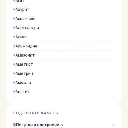
Агат
Азурит
Аквамарин
Александрит
Алмаз
Альмандин
Амазонит
Аметист
Аметрин
Аммолит
Апатит
Берилл
Бирюза
ПОДОБРАТЬ КАМЕНЬ
Верделит
По цели и настроению
→