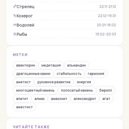
Кварц
Стрелец
♐︎
22.11–21.12
Коралл
Козерог
♑︎
22.12–19.01
Корунд
Водолей
♒︎
20.01–18.02
Кошачий глаз
Рыбы
♓︎
19.02–20.03
Лабрадор
Лазурит
МЕТКИ
Лунный камень
Малахит
авантюрин
медитация
альмандин
Нефрит
драгоценные камни
стабильность
гармония
аметист
духовное развитие
энергия
Обсидиан
многоцветный камень
полосатый камень
берилл
Оникс
апатит
алмаз
амазонит
александрит
агат
Опал
аместист
Перидот
Перламутр
ЧИТАЙТЕ ТАКЖЕ