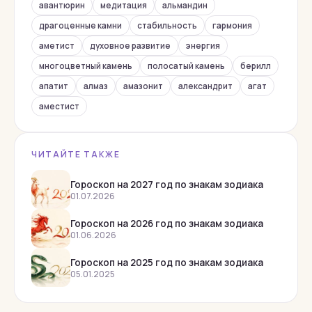
Малахит
авантюрин
медитация
альмандин
Нефрит
драгоценные камни
стабильность
гармония
аметист
духовное развитие
энергия
Обсидиан
многоцветный камень
полосатый камень
берилл
Оникс
апатит
алмаз
амазонит
александрит
агат
Опал
аместист
Перидот
Перламутр
ЧИТАЙТЕ ТАКЖЕ
Раухтопаз
Родолит
Гороскоп на 2027 год по знакам зодиака
01.07.2026
Родонит
Гороскоп на 2026 год по знакам зодиака
Рубеллит
01.06.2026
Рубин
Гороскоп на 2025 год по знакам зодиака
Сапфир
05.01.2025
Сардоникс