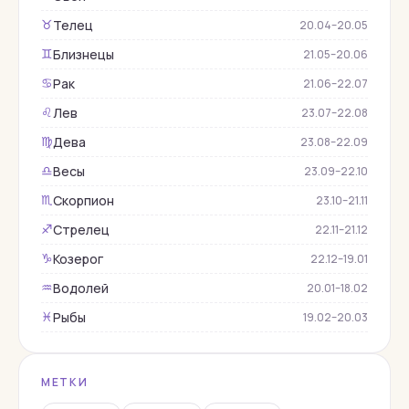
Гороскопы
Телец
♉︎
20.04–20.05
Гранат
Близнецы
♊︎
21.05–20.06
Демантоид
Рак
♋︎
21.06–22.07
Жадеит
Лев
♌︎
23.07–22.08
Жемчуг
Дева
♍︎
23.08–22.09
Змеевик
Весы
♎︎
23.09–22.10
Изумруд
Скорпион
♏︎
23.10–21.11
Кварц
Стрелец
♐︎
22.11–21.12
Коралл
Козерог
♑︎
22.12–19.01
Корунд
Водолей
♒︎
20.01–18.02
Кошачий глаз
Рыбы
♓︎
19.02–20.03
Лабрадор
Лазурит
МЕТКИ
Лунный камень