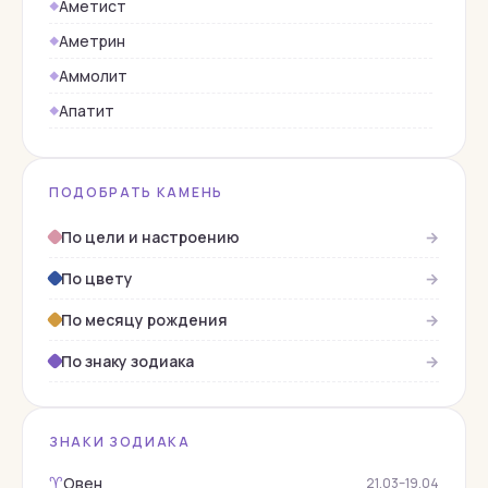
Аметист
Аметрин
Аммолит
Апатит
Берилл
Бирюза
ПОДОБРАТЬ КАМЕНЬ
Верделит
По цели и настроению
→
Гагат
По цвету
→
Гелиодор
Гелиотроп
По месяцу рождения
→
Гематит
По знаку зодиака
→
Гессонит
Гиалит
ЗНАКИ ЗОДИАКА
Горный хрусталь
Овен
♈︎
21.03–19.04