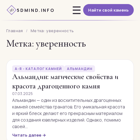
Перейти
☰
5DMIND.INFO
Найти свой камень
к
5D
содержимому
Главная
/
Метка: уверенность
Метка: уверенность
А-Я - КАТАЛОГ КАМНЕЙ
АЛЬМАНДИН
Альмандин: магические свойства и
красота драгоценного камня
07.03.2025
Альмандин — один из восхитительных драгоценных
камней семейства гранатов. Его уникальная красота
и яркий блеск делают его прекрасным материалом
для создания ювелирных изделий. Однако, помимо
своей…
Читать далее →