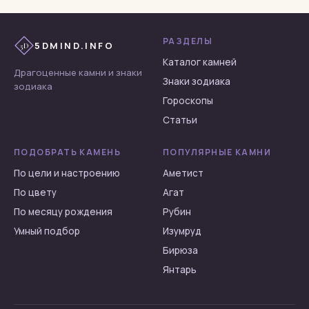
Сердолик
Тигровый глаз
РАЗДЕЛЫ
5DMIND.INFO
5D
Топаз
Каталог камней
Турмалин
Драгоценные камни и знаки
Знаки зодиака
зодиака
Флюорит
Гороскопы
Халцедон
Статьи
Хризоберилл
ПОДОБРАТЬ КАМЕНЬ
ПОПУЛЯРНЫЕ КАМНИ
Хризолит
По цели и настроению
Аметист
Хризопраз
По цвету
Агат
Циркон
По месяцу рождения
Рубин
Цитрин
Умный подбор
Изумруд
Чароит
Бирюза
Шпинель
Янтарь
Янтарь