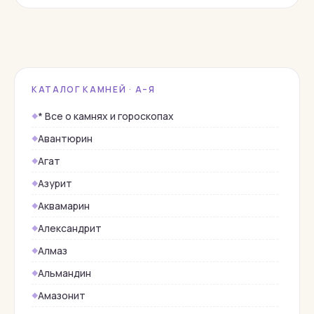
КАТАЛОГ КАМНЕЙ · А–Я
* Все о камнях и гороскопах
Авантюрин
Агат
Азурит
Аквамарин
Александрит
Алмаз
Альмандин
Амазонит